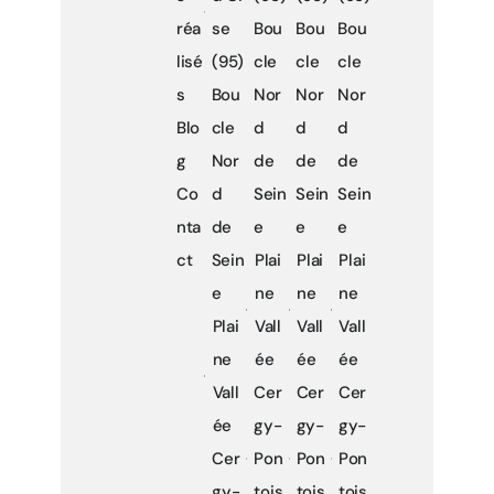
réa
se
Bou
Bou
Bou
lisé
(95)
cle
cle
cle
s
Bou
Nor
Nor
Nor
Blo
cle
d
d
d
g
Nor
de
de
de
Co
d
Sein
Sein
Sein
nta
de
e
e
e
ct
Sein
Plai
Plai
Plai
e
ne
ne
ne
Plai
Vall
Vall
Vall
ne
ée
ée
ée
Vall
Cer
Cer
Cer
ée
gy-
gy-
gy-
Cer
Pon
Pon
Pon
gy-
tois
tois
tois