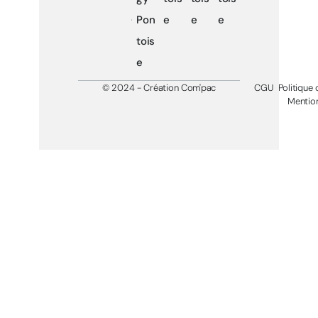
Pon
e
e
e
tois
e
© 2024 - Création Com'pac
CGU
Politique 
Mention