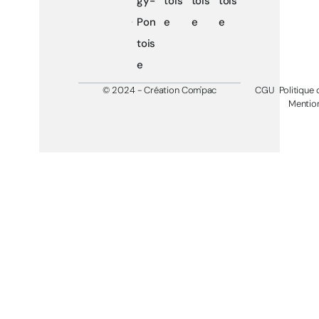
gy-
tois
tois
tois
Pon
e
e
e
tois
e
© 2024 - Création Com'pac
CGU
Politique 
Mention