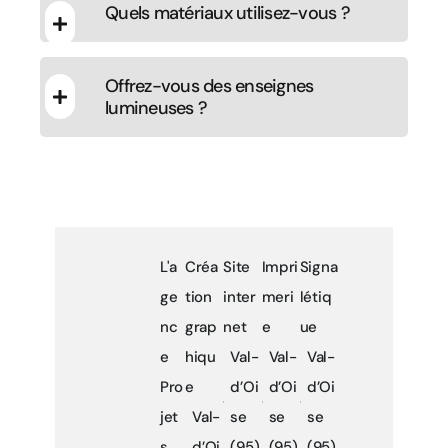
Quels matériaux utilisez-vous ?
Offrez-vous des enseignes
lumineuses ?
L'a
Créa
Site
Impri
Signa
ge
tion
inter
meri
létiq
nc
grap
net
e
ue
e
hiqu
Val-
Val-
Val-
Pro
e
d’Oi
d’Oi
d’Oi
jet
Val-
se
se
se
s
d’Oi
(95)
(95)
(95)