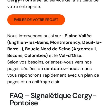
Cergy-Pontoise
, au service de la visibilité de
votre entreprise.
PARLER DE VOTRE PROJET
Nous intervenons aussi sur :
Plaine Vallée
(Enghien-les-Bains, Montmorency, Deuil-la-
Barre…)
,
Boucle Nord de Seine (Argenteuil,
Bezons, Colombes)
et le
Val-d’Oise
.
Selon vos besoins, orientez-vous vers nos
pages dédiées ou
contactez-nous
: nous
vous répondrons rapidement avec un plan de
pages et un chiffrage clair.
FAQ – Signalétique Cergy-
Pontoise