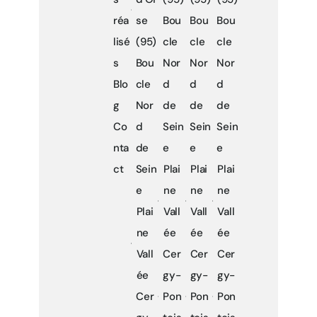
réa
se
Bou
Bou
Bou
lisé
(95)
cle
cle
cle
s
Bou
Nor
Nor
Nor
Blo
cle
d
d
d
g
Nor
de
de
de
Co
d
Sein
Sein
Sein
nta
de
e
e
e
ct
Sein
Plai
Plai
Plai
e
ne
ne
ne
Plai
Vall
Vall
Vall
ne
ée
ée
ée
Vall
Cer
Cer
Cer
ée
gy-
gy-
gy-
Cer
Pon
Pon
Pon