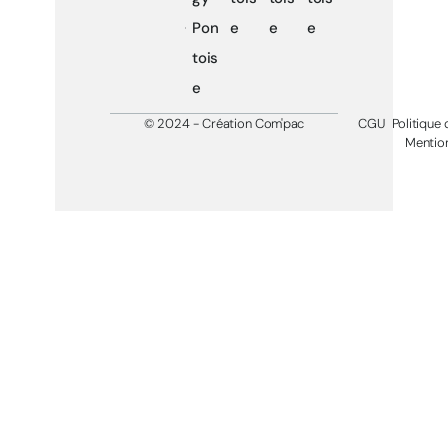
Pon
e
e
e
tois
e
© 2024 - Création Com'pac
CGU
Politique 
Mention