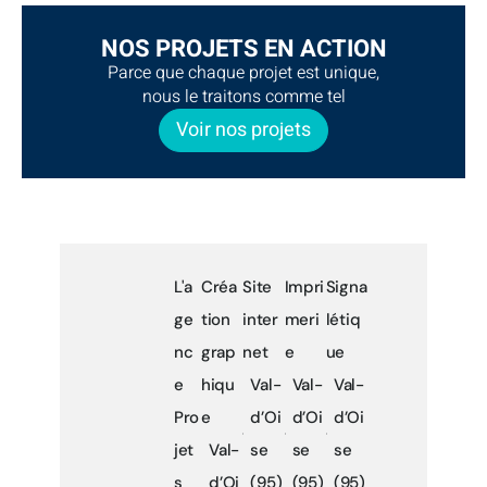
NOS PROJETS EN ACTION
Parce que chaque projet est unique,
nous le traitons comme tel
Voir nos projets
L'a
Créa
Site
Impri
Signa
ge
tion
inter
meri
létiq
nc
grap
net
e
ue
e
hiqu
Val-
Val-
Val-
Pro
e
d’Oi
d’Oi
d’Oi
jet
Val-
se
se
se
s
d’Oi
(95)
(95)
(95)