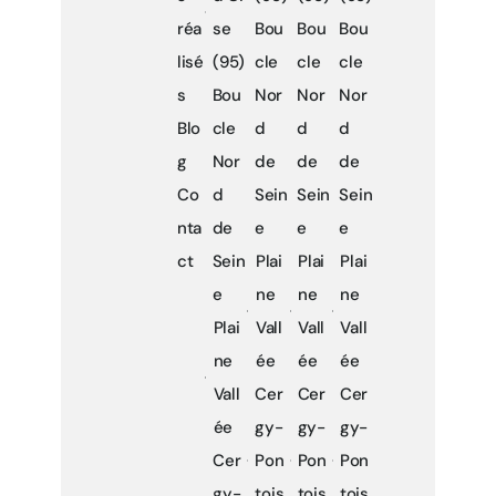
réa
se
Bou
Bou
Bou
lisé
(95)
cle
cle
cle
s
Bou
Nor
Nor
Nor
Blo
cle
d
d
d
g
Nor
de
de
de
Co
d
Sein
Sein
Sein
nta
de
e
e
e
ct
Sein
Plai
Plai
Plai
e
ne
ne
ne
Plai
Vall
Vall
Vall
ne
ée
ée
ée
Vall
Cer
Cer
Cer
ée
gy-
gy-
gy-
Cer
Pon
Pon
Pon
gy-
tois
tois
tois