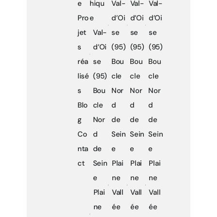
e
hiqu
Val-
Val-
Val-
Pro
e
d’Oi
d’Oi
d’Oi
jet
Val-
se
se
se
s
d’Oi
(95)
(95)
(95)
réa
se
Bou
Bou
Bou
lisé
(95)
cle
cle
cle
s
Bou
Nor
Nor
Nor
Blo
cle
d
d
d
g
Nor
de
de
de
Co
d
Sein
Sein
Sein
nta
de
e
e
e
ct
Sein
Plai
Plai
Plai
e
ne
ne
ne
Plai
Vall
Vall
Vall
ne
ée
ée
ée