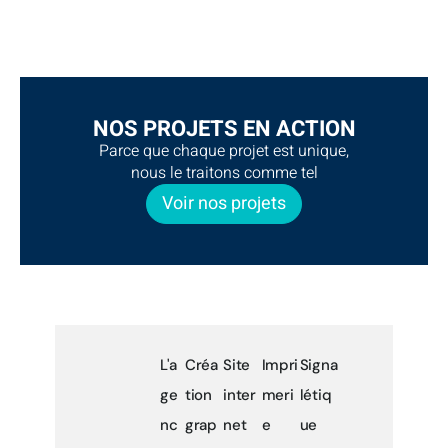
NOS PROJETS EN ACTION
Parce que chaque projet est unique,
nous le traitons comme tel
Voir nos projets
L'a
Créa
Site
Impri
Signa
ge
tion
inter
meri
létiq
nc
grap
net
e
ue