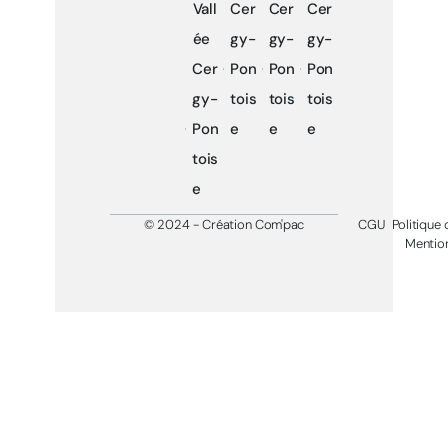
Vall
Cer
Cer
Cer
ée
gy-
gy-
gy-
Cer
Pon
Pon
Pon
gy-
tois
tois
tois
Pon
e
e
e
tois
e
© 2024 - Création Com'pac
CGU
Politique 
Mention