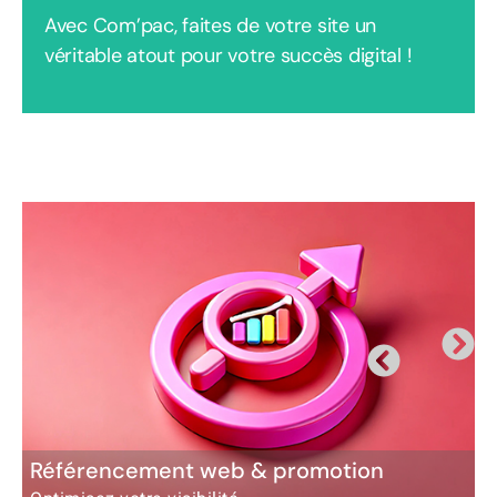
Avec Com’pac, faites de votre site un
véritable atout pour votre succès digital !
Référencement web & promotion
C