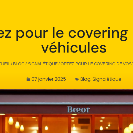
z pour le covering
véhicules
CUEIL
/
BLOG
/
SIGNALÉTIQUE
/
OPTEZ POUR LE COVERING DE VOS
07 janvier 2025
Blog
,
Signalétique