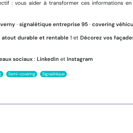
jectif : vous aider à transformer ces informations e
averny
·
signalétique entreprise 95
·
covering véhicu
n atout durable et rentable !
et
Décorez vos façades
eaux sociaux
:
Linkedin
et
Instagram
g
Semi-covering
Signalétique