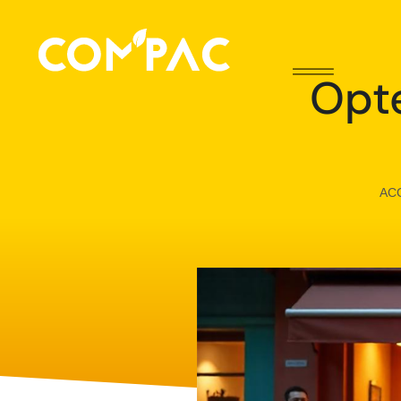
Opte
AC