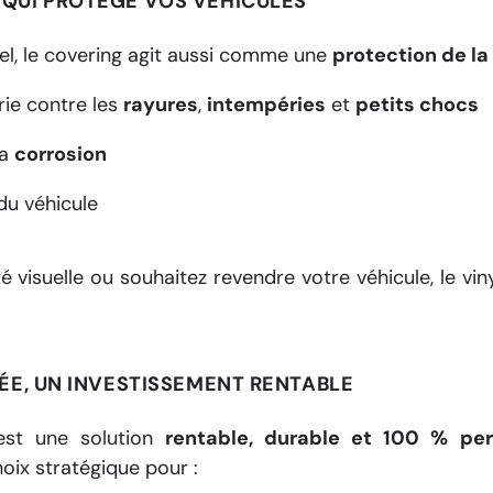
 QUI PROTÈGE VOS VÉHICULES
el, le covering agit aussi comme une
protection de la
rie contre les
rayures
,
intempéries
et
petits chocs
la
corrosion
u véhicule
é visuelle ou souhaitez revendre votre véhicule, le viny
CÉE, UN INVESTISSEMENT RENTABLE
est une solution
rentable, durable et 100 % per
oix stratégique pour :