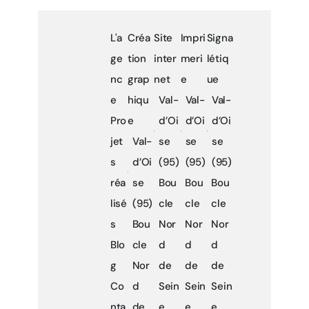
L'a
Créa
Site
Impri
Signa
ge
tion
inter
meri
létiq
nc
grap
net
e
ue
e
hiqu
Val-
Val-
Val-
Pro
e
d’Oi
d’Oi
d’Oi
jet
Val-
se
se
se
s
d’Oi
(95)
(95)
(95)
réa
se
Bou
Bou
Bou
lisé
(95)
cle
cle
cle
s
Bou
Nor
Nor
Nor
Blo
cle
d
d
d
g
Nor
de
de
de
Co
d
Sein
Sein
Sein
nta
de
e
e
e