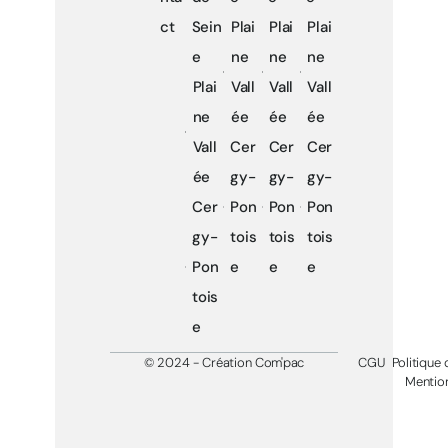
ct
Sein
Plai
Plai
Plai
e
ne
ne
ne
Plai
Vall
Vall
Vall
ne
ée
ée
ée
Vall
Cer
Cer
Cer
ée
gy-
gy-
gy-
Cer
Pon
Pon
Pon
gy-
tois
tois
tois
Pon
e
e
e
tois
e
© 2024 - Création Com'pac
CGU
Politique 
Mention