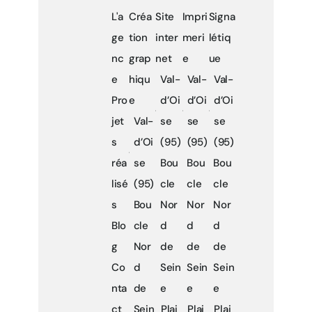
L'a
Créa
Site
Impri
Signa
ge
tion
inter
meri
létiq
nc
grap
net
e
ue
e
hiqu
Val-
Val-
Val-
Pro
e
d’Oi
d’Oi
d’Oi
jet
Val-
se
se
se
s
d’Oi
(95)
(95)
(95)
réa
se
Bou
Bou
Bou
lisé
(95)
cle
cle
cle
s
Bou
Nor
Nor
Nor
Blo
cle
d
d
d
g
Nor
de
de
de
Co
d
Sein
Sein
Sein
nta
de
e
e
e
ct
Sein
Plai
Plai
Plai