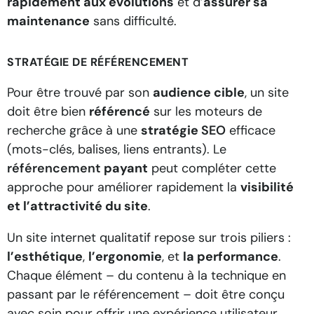
rapidement aux évolutions
et d’
assurer sa
maintenance
sans difficulté.
STRATÉGIE DE RÉFÉRENCEMENT
Pour être trouvé par son
audience cible
, un site
doit être bien
référencé
sur les moteurs de
recherche grâce à une
stratégie
SEO
efficace
(mots-clés, balises, liens entrants). Le
référencement
payant
peut compléter cette
approche pour améliorer rapidement la
visibilité
et l’attractivité du site
.
Un site internet qualitatif repose sur trois piliers :
l’esthétique
,
l’ergonomie
, et
la performance
.
Chaque élément – du contenu à la technique en
passant par le référencement – doit être conçu
avec soin pour offrir une expérience utilisateur