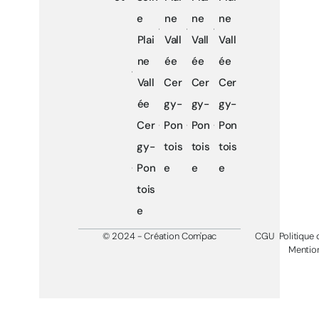
e
ne
ne
ne
Plai
Vall
Vall
Vall
ne
ée
ée
ée
Vall
Cer
Cer
Cer
ée
gy-
gy-
gy-
Cer
Pon
Pon
Pon
gy-
tois
tois
tois
Pon
e
e
e
tois
e
© 2024 - Création Com'pac
CGU
Politique 
Mention