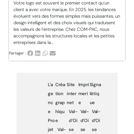
Votre logo est souvent le premier contact qu’un
client a avec votre marque. En 2025, les tendances
évoluent vers des formes simples mais puissantes, un
design intelligent et des choix visuels qui traduisent
les valeurs de l’entreprise. Chez COM‑PAC, nous
accompagnons les structures locales et les petites
entreprises dans la…
Partager :
L'a
Créa
Site
Impri
Signa
ge
tion
inter
meri
létiq
nc
grap
net
e
ue
e
hiqu
Val-
Val-
Val-
Pro
e
d’Oi
d’Oi
d’Oi
jet
Val-
se
se
se