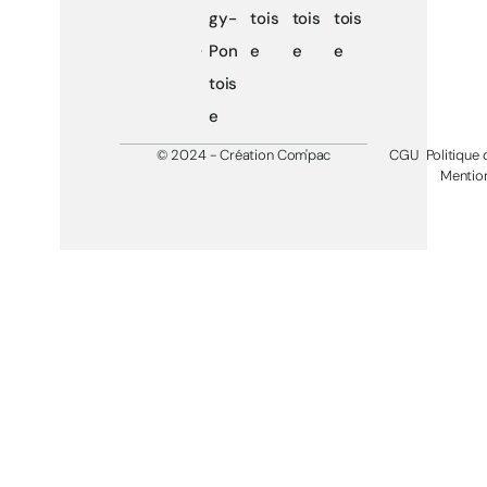
gy-
tois
tois
tois
Pon
e
e
e
tois
e
© 2024 - Création Com'pac
CGU
Politique 
Mention