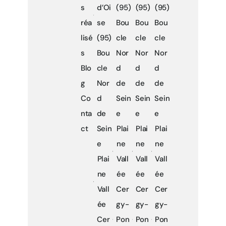
s
d’Oi
(95)
(95)
(95)
réa
se
Bou
Bou
Bou
lisé
(95)
cle
cle
cle
s
Bou
Nor
Nor
Nor
Blo
cle
d
d
d
g
Nor
de
de
de
Co
d
Sein
Sein
Sein
nta
de
e
e
e
ct
Sein
Plai
Plai
Plai
e
ne
ne
ne
Plai
Vall
Vall
Vall
ne
ée
ée
ée
Vall
Cer
Cer
Cer
ée
gy-
gy-
gy-
Cer
Pon
Pon
Pon