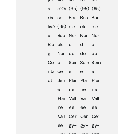
s
d’Oi
(95)
(95)
(95)
réa
se
Bou
Bou
Bou
lisé
(95)
cle
cle
cle
s
Bou
Nor
Nor
Nor
Blo
cle
d
d
d
g
Nor
de
de
de
Co
d
Sein
Sein
Sein
nta
de
e
e
e
ct
Sein
Plai
Plai
Plai
e
ne
ne
ne
Plai
Vall
Vall
Vall
ne
ée
ée
ée
Vall
Cer
Cer
Cer
ée
gy-
gy-
gy-