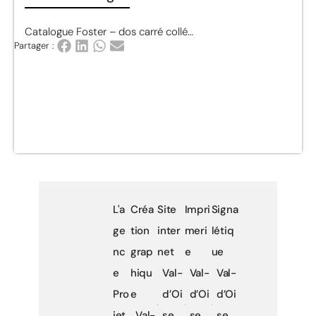
Catalogue Foster – dos carré collé…
Partager :
L'a
Créa
Site
Impri
Signa
ge
tion
inter
meri
létiq
nc
grap
net
e
ue
e
hiqu
Val-
Val-
Val-
Pro
e
d’Oi
d’Oi
d’Oi
jet
Val-
se
se
se