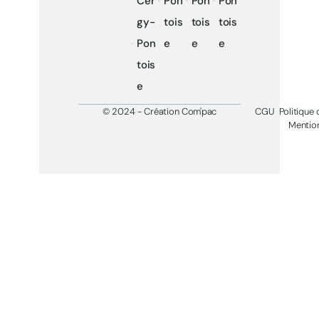
Cer
Pon
Pon
Pon
gy-
tois
tois
tois
Pon
e
e
e
tois
e
© 2024 - Création Com'pac
CGU
Politique 
Mention