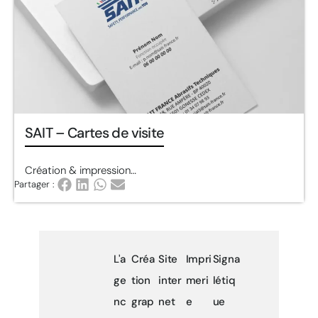
SAIT – Cartes de visite
Création & impression…
Partager :
L'a
Créa
Site
Impri
Signa
ge
tion
inter
meri
létiq
nc
grap
net
e
ue