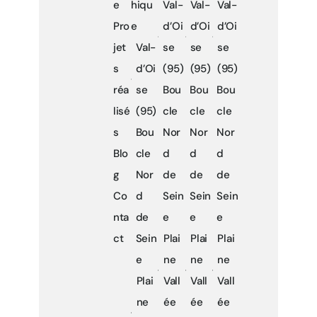
e
hiqu
Val-
Val-
Val-
Pro
e
d’Oi
d’Oi
d’Oi
jet
Val-
se
se
se
s
d’Oi
(95)
(95)
(95)
réa
se
Bou
Bou
Bou
lisé
(95)
cle
cle
cle
s
Bou
Nor
Nor
Nor
Blo
cle
d
d
d
g
Nor
de
de
de
Co
d
Sein
Sein
Sein
nta
de
e
e
e
ct
Sein
Plai
Plai
Plai
e
ne
ne
ne
Plai
Vall
Vall
Vall
ne
ée
ée
ée