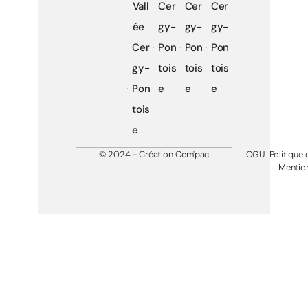
Vall
Cer
Cer
Cer
ée
gy-
gy-
gy-
Cer
Pon
Pon
Pon
gy-
tois
tois
tois
Pon
e
e
e
tois
e
© 2024 - Création Com'pac
CGU
Politique 
Mention