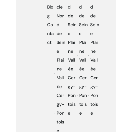
Blo
cle
d
d
d
g
Nor
de
de
de
Co
d
Sein
Sein
Sein
nta
de
e
e
e
ct
Sein
Plai
Plai
Plai
e
ne
ne
ne
Plai
Vall
Vall
Vall
ne
ée
ée
ée
Vall
Cer
Cer
Cer
ée
gy-
gy-
gy-
Cer
Pon
Pon
Pon
gy-
tois
tois
tois
Pon
e
e
e
tois
e