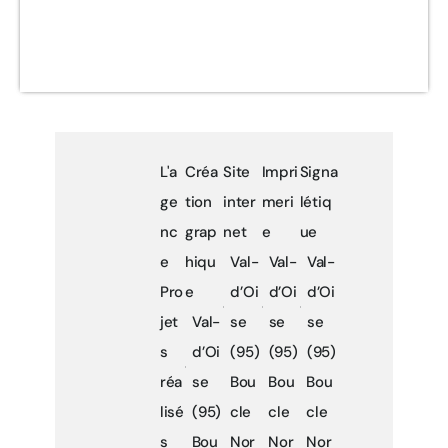
L'a
Créa
Site
Impri
Signa
ge
tion
inter
meri
létiq
nc
grap
net
e
ue
e
hiqu
Val-
Val-
Val-
Pro
e
d’Oi
d’Oi
d’Oi
jet
Val-
se
se
se
s
d’Oi
(95)
(95)
(95)
réa
se
Bou
Bou
Bou
lisé
(95)
cle
cle
cle
s
Bou
Nor
Nor
Nor