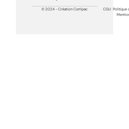
© 2024 - Création Com'pac
CGU
Politique 
Mention