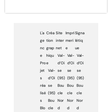
L'a
Créa
Site
Impri
Signa
ge
tion
inter
meri
létiq
nc
grap
net
e
ue
e
hiqu
Val-
Val-
Val-
Pro
e
d’Oi
d’Oi
d’Oi
jet
Val-
se
se
se
s
d’Oi
(95)
(95)
(95)
réa
se
Bou
Bou
Bou
lisé
(95)
cle
cle
cle
s
Bou
Nor
Nor
Nor
Blo
cle
d
d
d