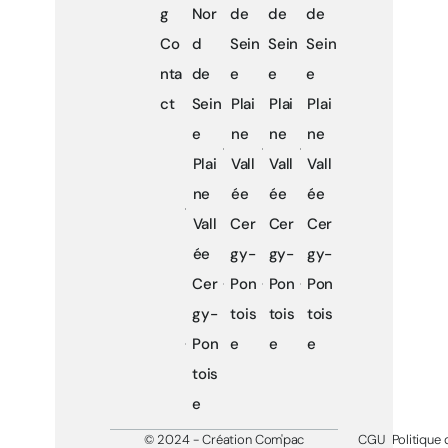
g
Nor
de
de
de
Co
d
Sein
Sein
Sein
nta
de
e
e
e
ct
Sein
Plai
Plai
Plai
e
ne
ne
ne
Plai
Vall
Vall
Vall
ne
ée
ée
ée
Vall
Cer
Cer
Cer
ée
gy-
gy-
gy-
Cer
Pon
Pon
Pon
gy-
tois
tois
tois
Pon
e
e
e
tois
e
© 2024 - Création Com'pac
CGU
Politique 