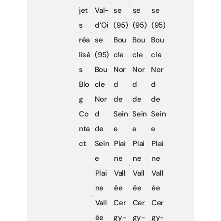
jet
Val-
se
se
se
s
d’Oi
(95)
(95)
(95)
réa
se
Bou
Bou
Bou
lisé
(95)
cle
cle
cle
s
Bou
Nor
Nor
Nor
Blo
cle
d
d
d
g
Nor
de
de
de
Co
d
Sein
Sein
Sein
nta
de
e
e
e
ct
Sein
Plai
Plai
Plai
e
ne
ne
ne
Plai
Vall
Vall
Vall
ne
ée
ée
ée
Vall
Cer
Cer
Cer
ée
gy-
gy-
gy-