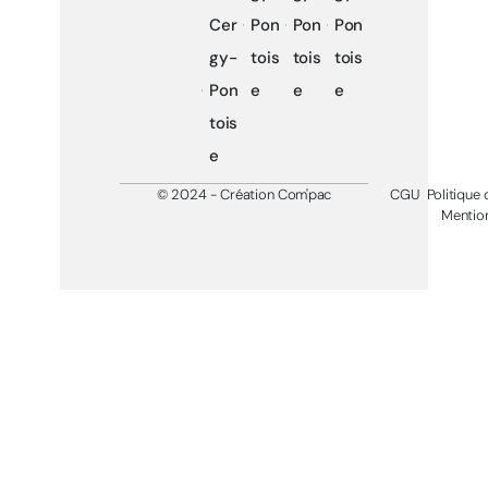
Cer
Pon
Pon
Pon
gy-
tois
tois
tois
Pon
e
e
e
tois
e
© 2024 - Création Com'pac
CGU
Politique 
Mention