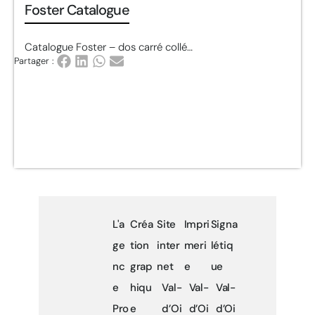
Foster Catalogue
Catalogue Foster – dos carré collé…
Partager :
L'a
Créa
Site
Impri
Signa
ge
tion
inter
meri
létiq
nc
grap
net
e
ue
e
hiqu
Val-
Val-
Val-
Pro
e
d’Oi
d’Oi
d’Oi