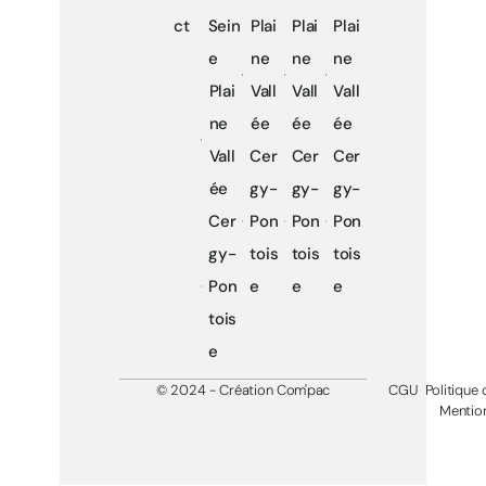
ct
Sein
Plai
Plai
Plai
e
ne
ne
ne
Plai
Vall
Vall
Vall
ne
ée
ée
ée
Vall
Cer
Cer
Cer
ée
gy-
gy-
gy-
Cer
Pon
Pon
Pon
gy-
tois
tois
tois
Pon
e
e
e
tois
e
© 2024 - Création Com'pac
CGU
Politique 
Mention