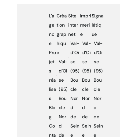
L'a
Créa
Site
Impri
Signa
ge
tion
inter
meri
létiq
nc
grap
net
e
ue
e
hiqu
Val-
Val-
Val-
Pro
e
d’Oi
d’Oi
d’Oi
jet
Val-
se
se
se
s
d’Oi
(95)
(95)
(95)
réa
se
Bou
Bou
Bou
lisé
(95)
cle
cle
cle
s
Bou
Nor
Nor
Nor
Blo
cle
d
d
d
g
Nor
de
de
de
Co
d
Sein
Sein
Sein
nta
de
e
e
e