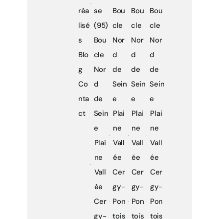
réa
se
Bou
Bou
Bou
lisé
(95)
cle
cle
cle
s
Bou
Nor
Nor
Nor
Blo
cle
d
d
d
g
Nor
de
de
de
Co
d
Sein
Sein
Sein
nta
de
e
e
e
ct
Sein
Plai
Plai
Plai
e
ne
ne
ne
Plai
Vall
Vall
Vall
ne
ée
ée
ée
Vall
Cer
Cer
Cer
ée
gy-
gy-
gy-
Cer
Pon
Pon
Pon
gy-
tois
tois
tois