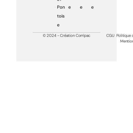
Pon
e
e
e
tois
e
© 2024 - Création Com'pac
CGU
Politique 
Mention