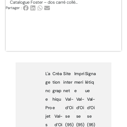
Catalogue Foster – dos carré collé…
Partager :
L'a
Créa
Site
Impri
Signa
ge
tion
inter
meri
létiq
nc
grap
net
e
ue
e
hiqu
Val-
Val-
Val-
Pro
e
d’Oi
d’Oi
d’Oi
jet
Val-
se
se
se
s
d’Oi
(95)
(95)
(95)