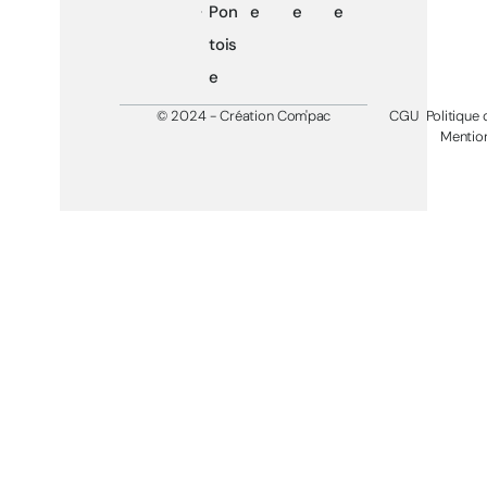
Pon
e
e
e
tois
e
© 2024 - Création Com'pac
CGU
Politique 
Mention