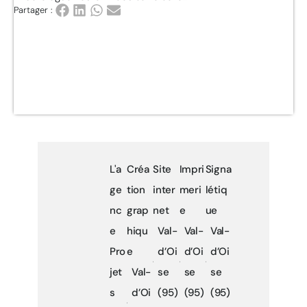
Partager :
L'a
Créa
Site
Impri
Signa
ge
tion
inter
meri
létiq
nc
grap
net
e
ue
e
hiqu
Val-
Val-
Val-
Pro
e
d’Oi
d’Oi
d’Oi
jet
Val-
se
se
se
s
d’Oi
(95)
(95)
(95)