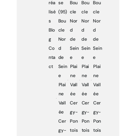
réa
se
Bou
Bou
Bou
lisé
(95)
cle
cle
cle
s
Bou
Nor
Nor
Nor
Blo
cle
d
d
d
g
Nor
de
de
de
Co
d
Sein
Sein
Sein
nta
de
e
e
e
ct
Sein
Plai
Plai
Plai
e
ne
ne
ne
Plai
Vall
Vall
Vall
ne
ée
ée
ée
Vall
Cer
Cer
Cer
ée
gy-
gy-
gy-
Cer
Pon
Pon
Pon
gy-
tois
tois
tois