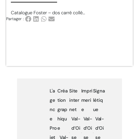
Catalogue Foster – dos carré collé…
Partager :
L'a
Créa
Site
Impri
Signa
ge
tion
inter
meri
létiq
nc
grap
net
e
ue
e
hiqu
Val-
Val-
Val-
Pro
e
d’Oi
d’Oi
d’Oi
jet
Val-
se
se
se