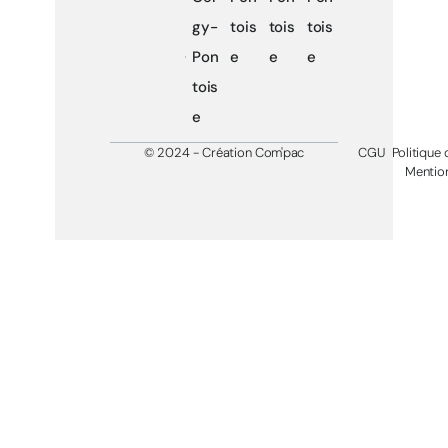
gy-
tois
tois
tois
Pon
e
e
e
tois
e
© 2024 - Création Com'pac
CGU
Politique 
Mention