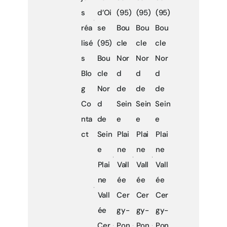
s
d’Oi
(95)
(95)
(95)
réa
se
Bou
Bou
Bou
lisé
(95)
cle
cle
cle
s
Bou
Nor
Nor
Nor
Blo
cle
d
d
d
g
Nor
de
de
de
Co
d
Sein
Sein
Sein
nta
de
e
e
e
ct
Sein
Plai
Plai
Plai
e
ne
ne
ne
Plai
Vall
Vall
Vall
ne
ée
ée
ée
Vall
Cer
Cer
Cer
ée
gy-
gy-
gy-
Cer
Pon
Pon
Pon