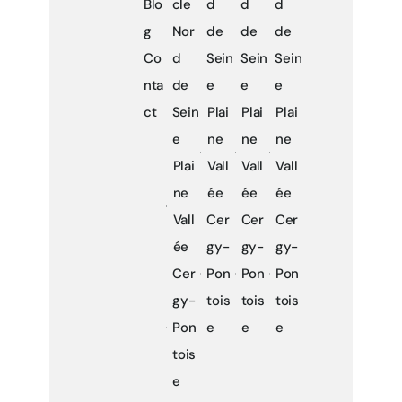
Blo
cle
d
d
d
g
Nor
de
de
de
Co
d
Sein
Sein
Sein
nta
de
e
e
e
ct
Sein
Plai
Plai
Plai
e
ne
ne
ne
Plai
Vall
Vall
Vall
ne
ée
ée
ée
Vall
Cer
Cer
Cer
ée
gy-
gy-
gy-
Cer
Pon
Pon
Pon
gy-
tois
tois
tois
Pon
e
e
e
tois
e