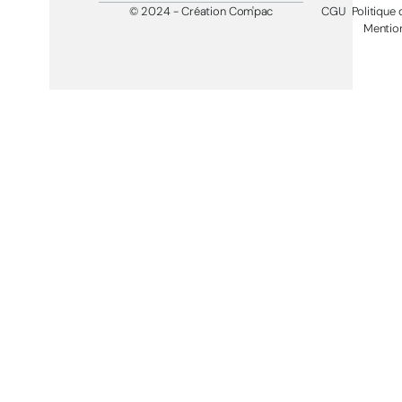
© 2024 - Création Com'pac
CGU
Politique 
Mention