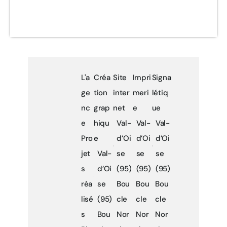
L'a
Créa
Site
Impri
Signa
ge
tion
inter
meri
létiq
nc
grap
net
e
ue
e
hiqu
Val-
Val-
Val-
Pro
e
d’Oi
d’Oi
d’Oi
jet
Val-
se
se
se
s
d’Oi
(95)
(95)
(95)
réa
se
Bou
Bou
Bou
lisé
(95)
cle
cle
cle
s
Bou
Nor
Nor
Nor